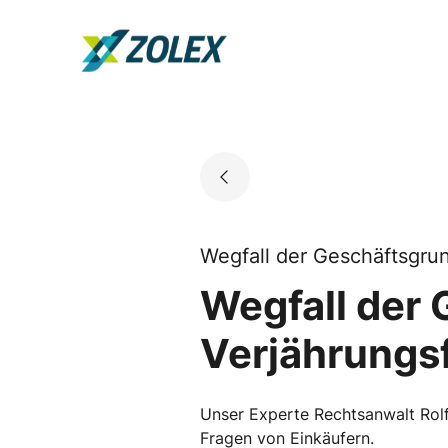
Skip
to
Go to landing page.
content
Wegfall der Geschäftsgru
Wegfall der
Verjährungsf
Unser Experte Rechtsanwalt Rolf B
Fragen von Einkäufern.