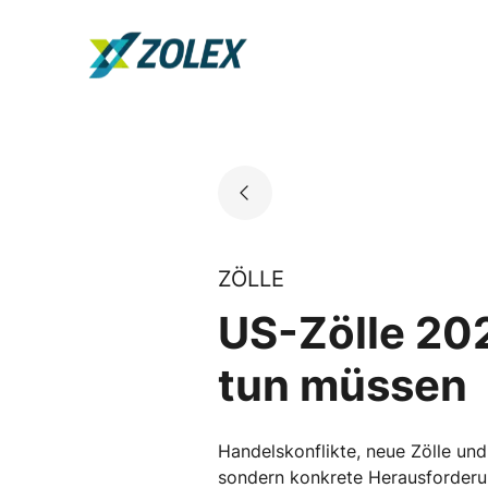
Skip
to
Go to landing page.
content
ZÖLLE
US-Zölle 202
tun müssen
Handelskonflikte, neue Zölle und
sondern konkrete Herausforderu