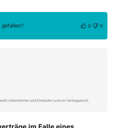
 gefallen?
0
0
r berät Unternehmen und Einkäufer rund um Vertragsrecht,
verträge im Falle eines