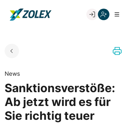
Skip
to
Go to landing page.
content
Willkommen
Registrieren
bei
Sie
ZOLEX
sich
mit
Ihrer
Kundennumme
News
Sanktionsverstöße:
Ab jetzt wird es für
Sie richtig teuer