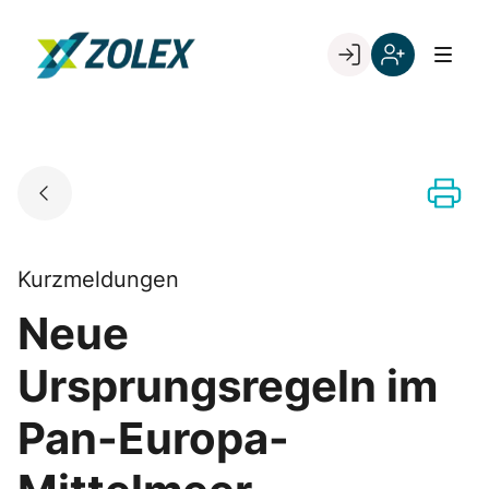
Skip
to
Go to landing page.
content
Willkommen
Registrieren
bei
Sie
ZOLEX
sich
mit
Ihrer
Kundennumme
Kurzmeldungen
Neue
Ursprungsregeln im
Pan-Europa-