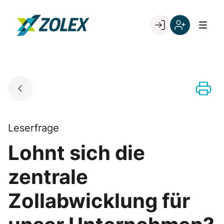
Skip
to
Go to landing page.
content
Willkommen
Registrieren
bei
Sie
ZOLEX
sich
mit
Ihrer
Kundennumme
Leserfrage
Lohnt sich die
zentrale
Zollabwicklung für