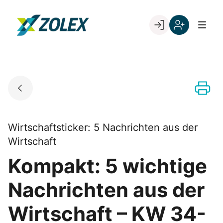
Skip
to
Go to landing page.
content
Willkommen
Registrieren
bei
Sie
ZOLEX
sich
mit
Ihrer
Kundennumme
Wirtschaftsticker: 5 Nachrichten aus der
Wirtschaft
Kompakt: 5 wichtige
Nachrichten aus der
Wirtschaft – KW 34-