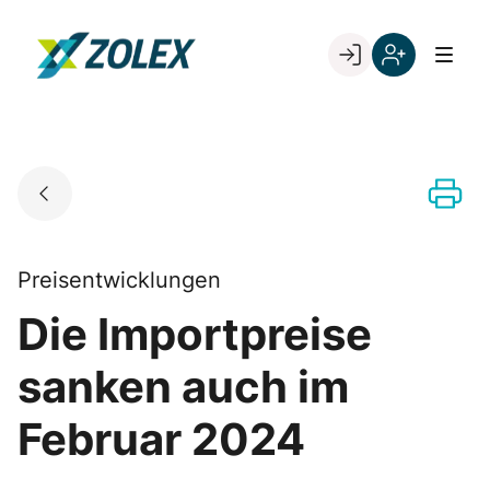
Skip
to
Go to landing page.
content
Willkommen
Registrieren
bei
Sie
ZOLEX
sich
mit
Ihrer
Kundennumme
Preisentwicklungen
Die Importpreise
sanken auch im
Februar 2024