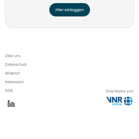
Hier einloggen
Über uns
Datenschutz
Widerruf
Impressum
AGB
Eine Marke von:
G
l
o
i
t
n
o
k
t