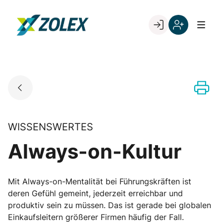
Skip
to
Go to landing page.
content
Willkommen
Registrieren
bei
Sie
ZOLEX
sich
mit
Ihrer
Kundennumme
WISSENSWERTES
Always-on-Kultur
Mit Always-on-Mentalität bei Führungskräften ist
deren Gefühl gemeint, jederzeit erreichbar und
produktiv sein zu müssen. Das ist gerade bei globalen
Einkaufsleitern größerer Firmen häufig der Fall.