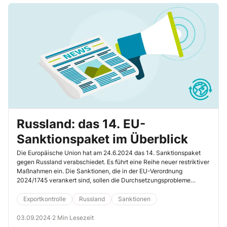
Russland: das 14. EU-
Sanktionspaket im Überblick
Die Europäische Union hat am 24.6.2024 das 14. Sanktionspaket
gegen Russland verabschiedet. Es führt eine Reihe neuer restriktiver
Maßnahmen ein. Die Sanktionen, die in der EU-Verordnung
2024/1745 verankert sind, sollen die Durchsetzungsprobleme
angehen und den Zugang Russlands zu Gütern und Dienstleistungen
weiter einschränken. So soll der Druck auf die russische Regierung
Exportkontrolle
Russland
Sanktionen
erhöht werden. Lesen Sie hier, welche Maßnahmen Sie in Ihrer
Exportkontrolle beachten müssen.
03.09.2024
·
2 Min Lesezeit