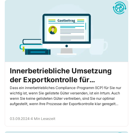
Innerbetriebliche Umsetzung
der Exportkontrolle für
Unternehmen mit nicht
Dass ein innerbetriebliches Compliance-Programm (ICP) für Sie nur
wichtig ist, wenn Sie gelistete Güter versenden, ist ein Irrtum. Auch
gelisteten Gütern
wenn Sie keine gelisteten Güter vertreiben, sind Sie nur optimal
aufgestellt, wenn Ihre Prozesse der Exportkontrolle klar geregelt
sind. Ich empfehle Ihnen, hierzu eine Arbeits- und
Organisationsanweisung (A+O) zu erstellen. Wie Sie dabei
03.09.2024
·
4 Min Lesezeit
vorgehen, lesen Sie hier.