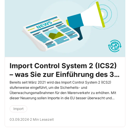
Import Control System 2 (ICS2)
– was Sie zur Einführung des 3.
Release wissen müssen
Bereits seit März 2021 wird das Import Control System 2 (ICS2)
stufenweise eingeführt, um die Sicherheits- und
Überwachungsmaßnahmen für den Warenverkehr zu erhöhen. Mit
dieser Neuerung sollen Importe in die EU besser überwacht und
umfassendere Risikoanalysen durchgeführt werden. Nun erfolgt die
Einführung des 3. Release. In diesem Beitrag finden Sie einen
Import
Überblick über die wichtigsten Punkte.
03.09.2024
·
2 Min Lesezeit