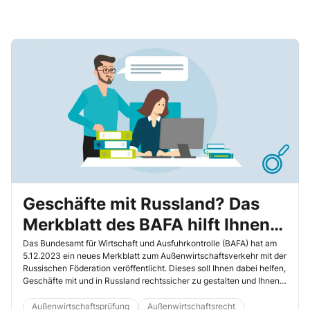
Geschäfte mit Russland? Das
Merkblatt des BAFA hilft Ihnen
weiter
Das Bundesamt für Wirtschaft und Ausfuhrkontrolle (BAFA) hat am
5.12.2023 ein neues Merkblatt zum Außenwirtschaftsverkehr mit der
Russischen Föderation veröffentlicht. Dieses soll Ihnen dabei helfen,
Geschäfte mit und in Russland rechtssicher zu gestalten und Ihnen
einen gewissen Überblick über die Auffassung des BAFA zu den
Sanktionen zu verschaffen. Leider wurde das Merkblatt erst
Außenwirtschaftsprüfung
Außenwirtschaftsrecht