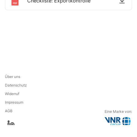
Checkliste: Exportkontrolle
Über uns
Datenschutz
Widerruf
Impressum
AGB
Eine Marke von:
G
l
o