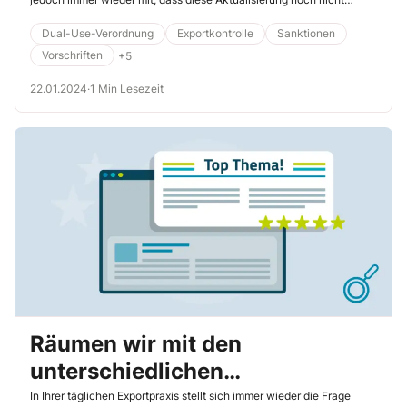
bekannt ist. Deshalb will ich hier auf diese Neuerungen eingehen. Im
Folgenden erfahren Sie, warum Sie das Umschlüsselungverzeichnis
Dual-Use-Verordnung
Exportkontrolle
Sanktionen
auch in einer kompletten Übersicht erhalten und nicht mehr als
Vorschriften
+5
einzelne Kapitel. Nutzen Sie immer das aktuelle
Umschlüsselungverzeichnis, damit Sie stets up to date sind.
22.01.2024
·
1 Min Lesezeit
Räumen wir mit den
unterschiedlichen
Ursprungsbezeichnungen in der
In Ihrer täglichen Exportpraxis stellt sich immer wieder die Frage