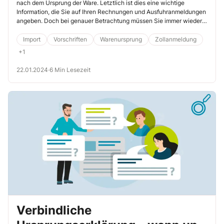
nach dem Ursprung der Ware. Letztlich ist dies eine wichtige
täglichen Praxis auf!
Information, die Sie auf Ihren Rechnungen und Ausfuhranmeldungen
angeben. Doch bei genauer Betrachtung müssen Sie immer wieder
feststellen, dass Ursprung nicht gleich Ursprung ist. Daher wollen wir
uns im Folgenden genauer mit der Ursprungsbezeichnung befassen
Import
Vorschriften
Warenursprung
Zollanmeldung
und den unterschiedlichen Betrachtungsweisen der 3 Ursprünge auf
+1
den Grund gehen.
22.01.2024
·
6 Min Lesezeit
Verbindliche