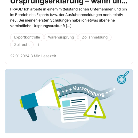
Ursprungserklärung – wann und
wie kann ich sie einsetzen?
FRAGE: Ich arbeite in einem mittelständischen Unternehmen und bin
im Bereich des Exports bzw. der Ausfuhranmeldungen noch relativ
neu. Bei meinen ersten Schulungen habe ich etwas über eine
verbindliche Ursprungsauskunft […]
Exportkontrolle
Warenursprung
Zollanmeldung
Zollrecht
+1
22.01.2024
·
3 Min Lesezeit