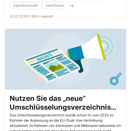
veröffentlicht, nachdem die Sanktionen bereits seit 2 Jahren
Exportkontrolle
Sanktionen
+6
bestehen. Viele Unternehmen haben aufgrund der
Rechtsunsicherheit Geschäfte im vorauseilenden Gehorsam nicht
22.01.2024
·
3 Min Lesezeit
durchgeführt, was einige vor erhebliche Schwierigkeiten stellt und
stellen wird. Ob das Merkblatt diesem Anspruch gerecht wird und ob
es praxisnah verfasst ist, haben wir für Sie nachfolgend analysiert.
Nutzen Sie das „neue“
Umschlüsselungsverzeichnis
des BAFA für Ihre Exporte
Das Umschlüsselungsverzeichnis wurde schon im Juni 2023 im
Rahmen der Anpassung an die EU-Dual-Use-Verordnung
aktualisiert. Im Rahmen von Seminaren und Webinaren bekomme ich
jedoch immer wieder mit, dass diese Aktualisierung noch nicht