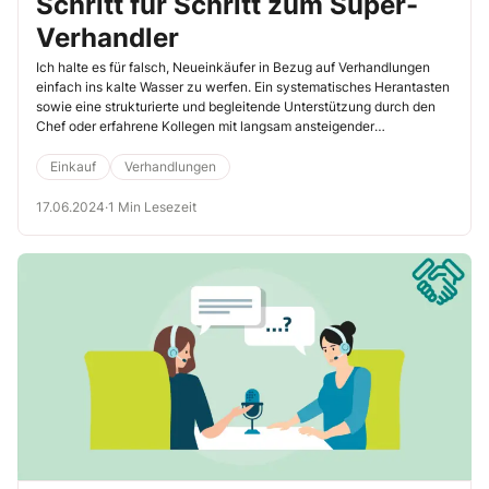
Schritt für Schritt zum Super-
Verhandler
Ich halte es für falsch, Neueinkäufer in Bezug auf Verhandlungen
einfach ins kalte Wasser zu werfen. Ein systematisches Herantasten
sowie eine strukturierte und begleitende Unterstützung durch den
Chef oder erfahrene Kollegen mit langsam ansteigender
Selbstständigkeit und Verantwortung ist der zielführendere Weg.
Auch sollte ein Neueinkäufer erst mal mit einer überschaubaren
Einkauf
Verhandlungen
Anzahl an Lieferanten starten, damit er nicht gleich am Anfang in
Arbeit untergeht. Diese Anleitung erstellte Hans-Christian Seidel für
17.06.2024
·
1 Min Lesezeit
Sie.