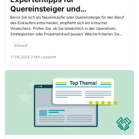
Quereinsteiger und
Neueinkäufer
Bevor Sie sich als Neueinkäufer oder Quereinsteiger für den Beruf
des Einkäufers entscheiden, empfiehlt sich ein kritischer
Vorabcheck. Prüfen Sie, ob Sie tatsächlich in den Operativen,
Strategischen oder Projekteinkauf passen. Welche Kriterien Sie
dabei beachten sollten, fragte Hans-Christian Seidel Max Große-
Wilde von der Durch Denken Vorne Consult GmbH in Hilden.
Einkauf
17.06.2024
·
2 Min Lesezeit