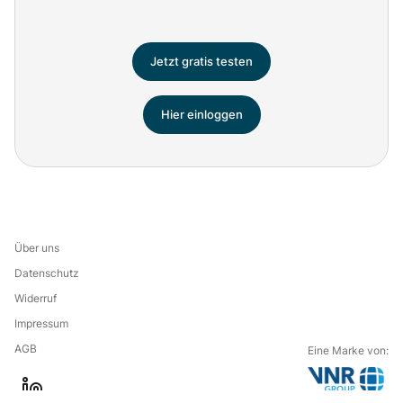
Jetzt gratis testen
Hier einloggen
Über uns
Datenschutz
Widerruf
Impressum
AGB
Eine Marke von:
G