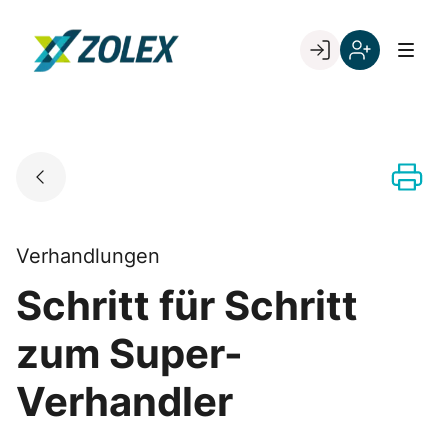
Skip
to
Go to landing page.
content
Willkommen
Registrieren
bei
Sie
ZOLEX
sich
mit
Ihrer
Kundennumme
Verhandlungen
Schritt für Schritt
zum Super-
Verhandler