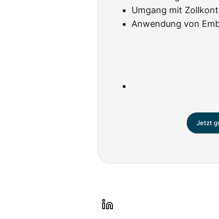
Umgang mit Zollkont
Anwendung von Emba
Jetzt g
l