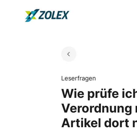
Skip
to
Go to landing page.
content
Leserfragen
Wie prüfe ic
Verordnung r
Artikel dort 