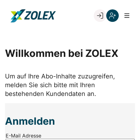
Skip
to
Go to landing page.
content
Willkommen
Registrieren
bei
Sie
ZOLEX
sich
mit
Willkommen bei ZOLEX
Ihrer
Kundennumme
Um auf Ihre Abo-Inhalte zuzugreifen,
melden Sie sich bitte mit Ihren
bestehenden Kundendaten an.
Anmelden