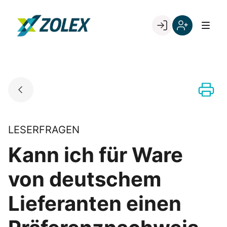
Skip
to
Go to landing page.
content
Willkommen
Registrieren
bei
Sie
ZOLEX
sich
mit
Ihrer
Kundennumme
LESERFRAGEN
Kann ich für Ware
von deutschem
Lieferanten einen