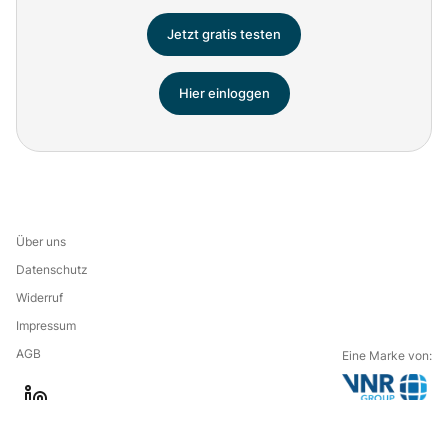
Jetzt gratis testen
Hier einloggen
Über uns
Datenschutz
Widerruf
Impressum
AGB
Eine Marke von:
G
l
o
i