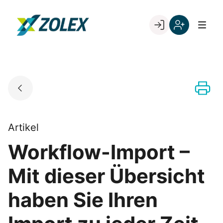
Skip
to
Go to landing page.
content
Willkommen
Registrieren
bei
Sie
ZOLEX
sich
mit
Ihrer
Kundennumme
Artikel
Workflow-Import –
Mit dieser Übersicht
haben Sie Ihren