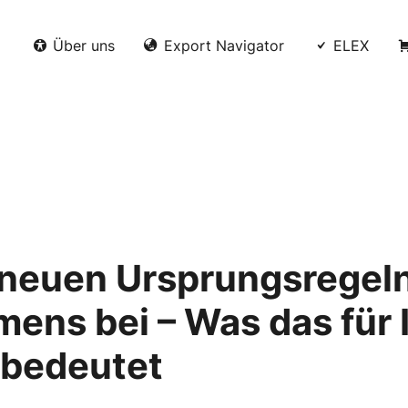
Über uns
Export Navigator
ELEX
t neuen Ursprungsregel
ns bei – Was das für 
 bedeutet