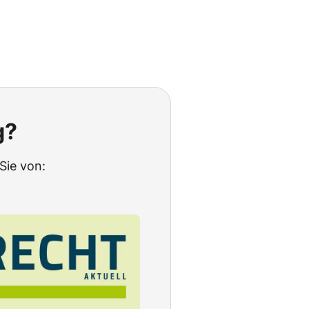
g?
Sie von: