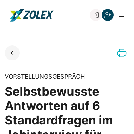
Skip
to
Go to landing page.
content
Willkommen
Registrieren
bei
Sie
ZOLEX
sich
mit
Ihrer
Kundennumme
VORSTELLUNGSGESPRÄCH
Selbstbewusste
Antworten auf 6
Standardfragen im