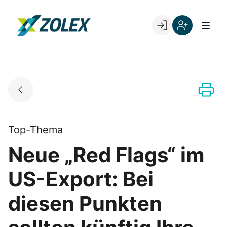
Skip
to
Go to landing page.
content
Willkommen
Registrieren
bei
Sie
ZOLEX
sich
mit
Ihrer
Kundennumme
Top-Thema
Neue „Red Flags“ im
US-Export: Bei
diesen Punkten