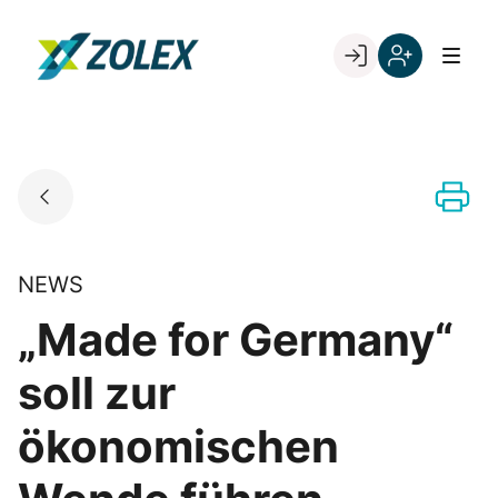
Skip
to
Go to landing page.
content
Willkommen
Registrieren
bei
Sie
ZOLEX
sich
mit
Ihrer
Kundennumme
NEWS
„Made for Germany“
soll zur
ökonomischen