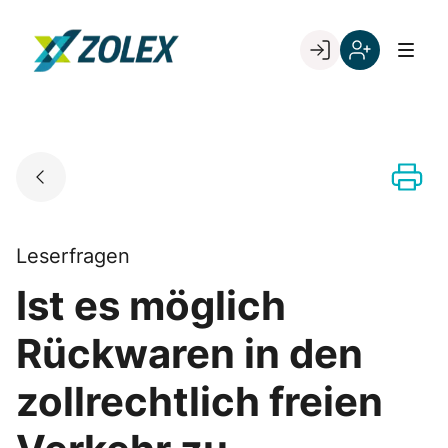
Skip
to
Go to landing page.
content
Willkommen
Registrieren
bei
Sie
ZOLEX
sich
mit
Ihrer
Kundennumme
Leserfragen
Ist es möglich
Rückwaren in den
zollrechtlich freien