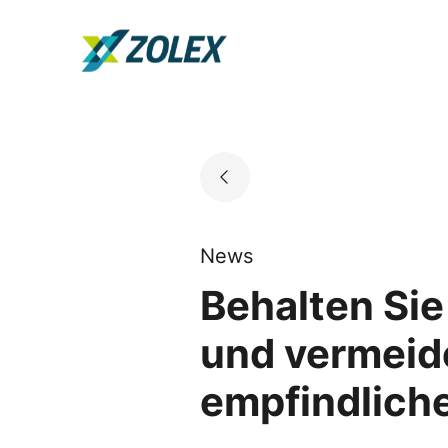
Skip
to
Go to landing page.
content
News
Behalten Sie
und vermeid
empfindliche