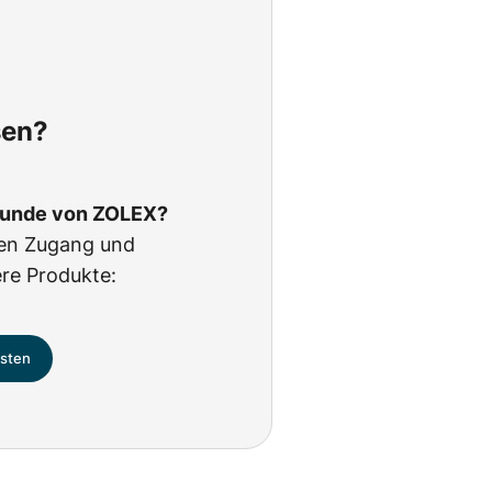
sen?
 Kunde von ZOLEX?
ren Zugang und
ere Produkte:
esten