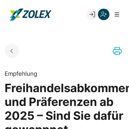
Skip
to
Go to landing page.
content
Willkommen
Registrieren
bei
Sie
ZOLEX
sich
mit
Ihrer
Kundennumme
Empfehlung
Freihandelsabkomme
und Präferenzen ab
2025 – Sind Sie dafür