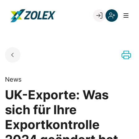
Skip
to
Go to landing page.
content
Willkommen
Registrieren
bei
Sie
ZOLEX
sich
mit
Ihrer
Kundennumme
News
UK-Exporte: Was
sich für Ihre
Exportkontrolle