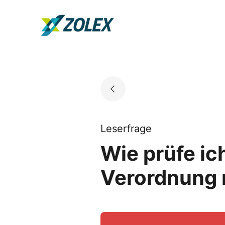
Skip
to
Go to landing page.
content
Leserfrage
Wie prüfe ic
Verordnung r