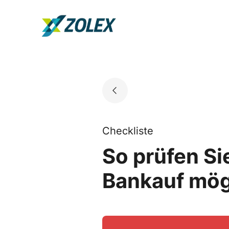
Skip
to
Go to landing page.
content
Checkliste
So prüfen Si
Bankauf mög