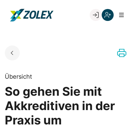
Skip
to
Go to landing page.
content
Willkommen
Registrieren
bei
Sie
ZOLEX
sich
mit
Ihrer
Kundennumme
Übersicht
So gehen Sie mit
Akkreditiven in der
Praxis um