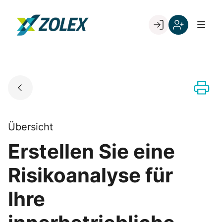
Skip
to
Go to landing page.
content
Willkommen
Registrieren
bei
Sie
ZOLEX
sich
mit
Ihrer
Kundennumme
Übersicht
Erstellen Sie eine
Risikoanalyse für
Ihre