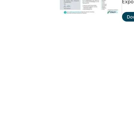
Expor
Do