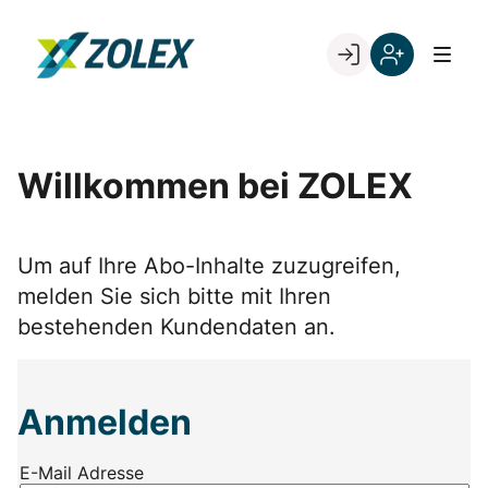
Skip
to
Go to landing page.
content
Willkommen
Registrieren
bei
Sie
ZOLEX
sich
mit
Willkommen bei ZOLEX
Ihrer
Kundennumme
Um auf Ihre Abo-Inhalte zuzugreifen,
melden Sie sich bitte mit Ihren
bestehenden Kundendaten an.
Anmelden