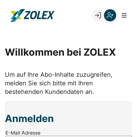
Skip
to
Go to landing page.
content
Willkommen
Registrieren
bei
Sie
ZOLEX
sich
mit
Willkommen bei ZOLEX
Ihrer
Kundennumme
Um auf Ihre Abo-Inhalte zuzugreifen,
melden Sie sich bitte mit Ihren
bestehenden Kundendaten an.
Anmelden