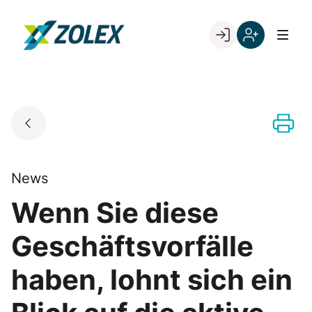
Skip
to
Go to landing page.
content
Willkommen
Registrieren
bei
Sie
ZOLEX
sich
mit
Ihrer
Kundennumme
News
Wenn Sie diese
Geschäftsvorfälle
haben, lohnt sich ein