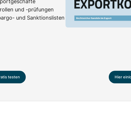
portgeschäfte
rollen und -prüfungen
rgo- und Sanktionslisten
ratis testen
Hier ein