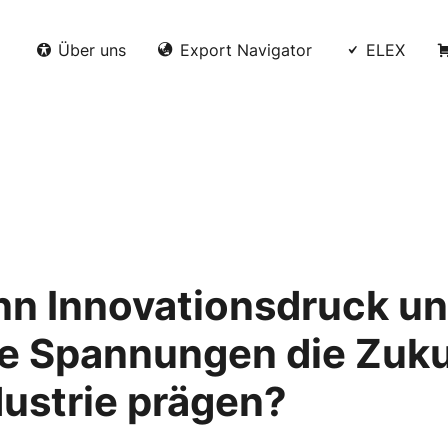
Über uns
Export Navigator
ELEX
nn Innovationsdruck u
he Spannungen die Zuku
dustrie prägen?