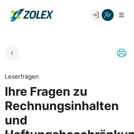
Skip
to
Go to landing page.
content
Willkommen
Registrieren
bei
Sie
ZOLEX
sich
mit
Ihrer
Kundennumme
Leserfragen
Ihre Fragen zu
Rechnungsinhalten
und