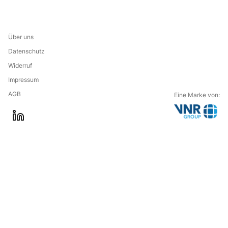
Über uns
Datenschutz
Widerruf
Impressum
AGB
Eine Marke von:
G
l
o
i
t
n
o
k
t
e
h
d
e
i
c
n
o