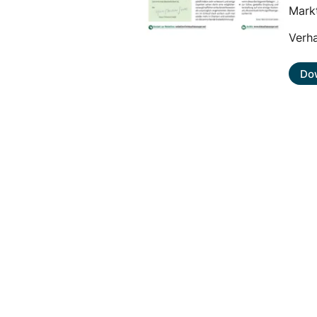
Mark
Verh
Do