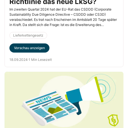
Richtlinie das neue LkSG?
Im zweiten Quartal 2024 hat der EU-Rat das CSDDD (Corporate
Sustainability Due Diligence Directive – CSDDD oder CS3D)
verabschiedet. Es trat nach Erscheinen im Amtsblatt 20 Tage später
in Kraft. Da stellt sich die Frage: Ist es die Erweiterung des
deutschen Lieferkettensorgfaltspflichtengesetzes, oder wie müssen
Sie damit umgehen?
Lieferkettengesetz
Vorschau anzeigen
18.09.2024
·
1 Min Lesezeit