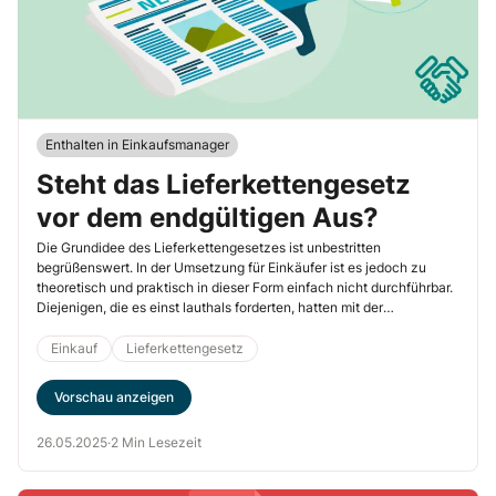
Enthalten in Einkaufsmanager
Steht das Lieferkettengesetz
vor dem endgültigen Aus?
Die Grundidee des Lieferkettengesetzes ist unbestritten
begrüßenswert. In der Umsetzung für Einkäufer ist es jedoch zu
theoretisch und praktisch in dieser Form einfach nicht durchführbar.
Diejenigen, die es einst lauthals forderten, hatten mit der
aufreibenden Umsetzung nichts mehr zu tun. Das
Lieferkettengesetz wurde einerseits von einigen Parteien, Politikern
Einkauf
Lieferkettengesetz
und Journalisten ideologisch gefordert, andererseits von Wirtschaft
und Einkauf als unzumutbar eingestuft und entschieden kritisiert.
Vorschau anzeigen
Die Diskussionen über dieses Thema werden nicht abebben.
26.05.2025
·
2 Min Lesezeit