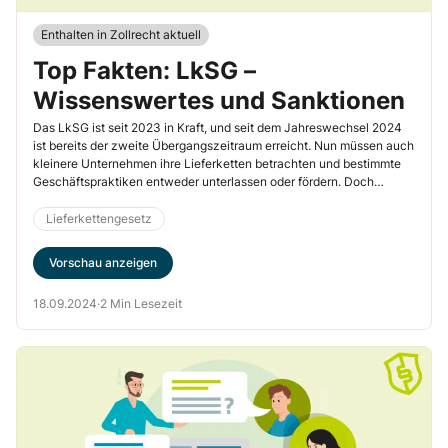
Enthalten in Zollrecht aktuell
Top Fakten: LkSG –
Wissenswertes und Sanktionen
Das LkSG ist seit 2023 in Kraft, und seit dem Jahreswechsel 2024
ist bereits der zweite Übergangszeitraum erreicht. Nun müssen auch
kleinere Unternehmen ihre Lieferketten betrachten und bestimmte
Geschäftspraktiken entweder unterlassen oder fördern. Doch
welche Geschäftspraktiken müssen denn genau betrachtet werden
innerhalb der Lieferketten? Erfahren Sie mehr in unserem Artikel.
Lieferkettengesetz
Vorschau anzeigen
18.09.2024
·
2 Min Lesezeit