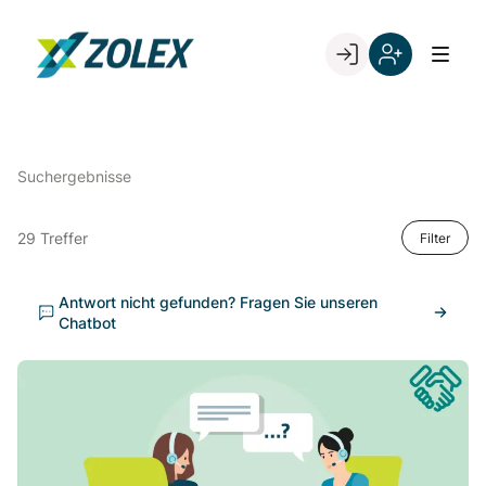
Skip
to
Go to landing page.
content
Willkommen
Registrieren
bei
Sie
ZOLEX
sich
mit
Suchergebnisse
Ihrer
Kundennumme
29 Treffer
Filter
Antwort nicht gefunden? Fragen Sie unseren
Chatbot