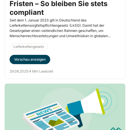
Fristen – So bleiben Sie stets
compliant
Seit dem 1. Januar 2023 gilt in Deutschland das
Lieferkettensorgfaltspflichtengesetz (LkSG). Damit hat der
Gesetzgeber einen verbindlichen Rahmen geschaffen, um
Menschenrechtsverletzungen und Umweltrisiken in globalen
Lieferketten zu verhindern. Große Unternehmen sind seitdem
verpflichtet, ihre Lieferketten auf Risiken wie Kinderarbeit,
Lieferkettengesetz
Zwangsarbeit oder schwere Umweltverschmutzung zu prüfen und
geeignete Maßnahmen zu ergreifen. Das Ziel ist klar: Unternehmen
Vorschau anzeigen
sollen Verantwortung übernehmen – nicht nur im eigenen Betrieb,
sondern entlang der gesamten Wertschöpfungskette. Wir zeigen
29.08.2025
·
4 Min Lesezeit
Ihnen wie Sie mehr Klarheit bekommen und digitale Tools richtig
nutzen.