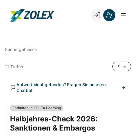
Skip
to
Go to landing page.
content
Willkommen
Registrieren
bei
Sie
ZOLEX
sich
mit
Suchergebnisse
Ihrer
Kundennumme
11 Treffer
Filter
Antwort nicht gefunden? Fragen Sie unseren
Chatbot
Enthalten in ZOLEX Learning
Halbjahres-Check 2026:
Sanktionen & Embargos